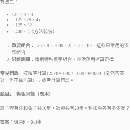
方法二：
125 × 8 × 4
= 125 × (8 × 4)
= 125 × 32
= 4000（此方法較慢）
重要組合
：125 × 8 = 1000，25 × 4 = 100，這些是常用的湊
整組合
思維訓練
：識別特殊數字組合，靈活運用運算定律
常見錯誤
：按順序計算125×8=1000，1000×4=4000（雖然答案
對，但不算巧算）；或者計算錯誤。
題目2：雞兔同籠（應用）
籠子裡有雞和兔子共10隻，數腳共有28隻。雞和兔各有多少隻？
答案
：雞6隻，兔4隻