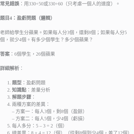
常見錯誤
：用330÷50或330÷60（只考慮一個人的速度）。
題目4：盈虧問題（邏輯）
老師給學生分蘋果。如果每人分3個，還剩8個；如果每人分5
個，就少4個。有多少個學生？多少個蘋果？
答案
：6個學生，26個蘋果
詳細解析
：
題型
：盈虧問題
知識點
：差量分析
解題步驟
：
兩種方案的差異：
– 方案一：每人3個，剩8個（盈餘）
– 方案二：每人5個，少4個（虧損）
每人多分：5 – 3 = 2（個）
總差異：8 + 4 = 12（個）（從剩8個到少4個，差了12個）