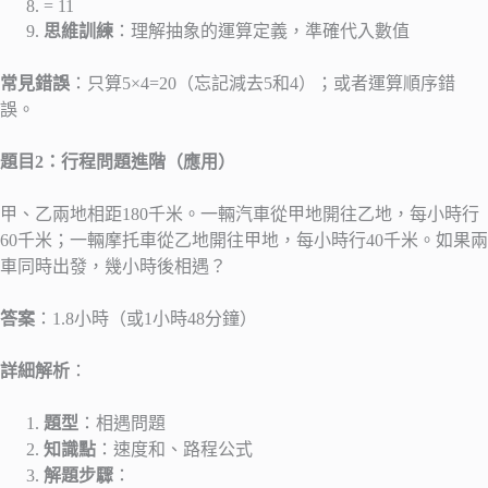
= 11
思維訓練
：理解抽象的運算定義，準確代入數值
常見錯誤
：只算5×4=20（忘記減去5和4）；或者運算順序錯
誤。
題目2：行程問題進階（應用）
甲、乙兩地相距180千米。一輛汽車從甲地開往乙地，每小時行
60千米；一輛摩托車從乙地開往甲地，每小時行40千米。如果兩
車同時出發，幾小時後相遇？
答案
：1.8小時（或1小時48分鐘）
詳細解析
：
題型
：相遇問題
知識點
：速度和、路程公式
解題步驟
：