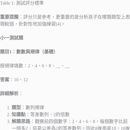
Table 1: 測試評分標準
重要提醒
：評分只是參考，更重要的是分析孩子在哪類題型上表
現較弱，針對性地加強練習[4]。
小一測試題
題目1：數數與規律（基礎）
按規律填數：2、4、6、8、__、__
答案
：10、12
詳細解析
：
題型
：數列規律
知識點
：等差數列、2的倍數
解題思路
：觀察前四個數字：2、4、6、8，每個數字比前
一個多2，這是公差為2的等差數列。因此8後面是10，10後