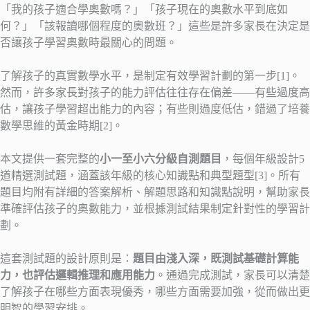
「我的孩子適合學奧數嗎？」「孩子現在的奧數水平到底如
何？」「該報讀哪個程度的奧數班？」這些是許多家長在決定是
否讓孩子學習奧數時最關心的問題。
了解孩子的真實數學水平，是制定有效學習計劃的第一步[1]。
然而，許多家長對孩子的能力評估往往存在偏差——有些過度高
估，讓孩子學習超出能力的內容；有些則過度低估，錯過了培養
數學思維的黃金時期[2]。
本文提供一套完整的
小一至小六分級自測題目
，每個年級設計5
道精選測試題，涵蓋該年級的核心知識點和典型題型[3]。所有
題目均附有詳細的答案解析、解題思路和知識點說明，幫助家長
準確評估孩子的奧數能力，並根據測試結果制定針對性的學習計
劃。
這套測試題的設計原則是：
題目由淺入深，既測試基礎計算能
力，也評估邏輯推理和應用能力
。通過完成測試，家長可以清楚
了解孩子在哪些方面表現優秀，哪些方面需要加強，從而做出更
明智的學習安排。