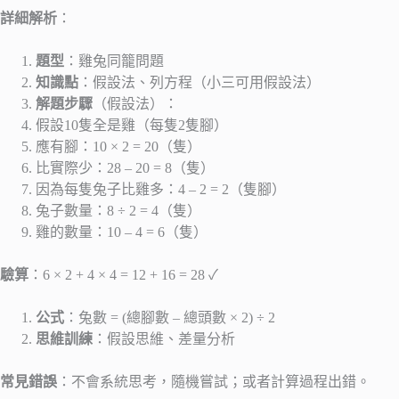
詳細解析
：
題型
：雞兔同籠問題
知識點
：假設法、列方程（小三可用假設法）
解題步驟
（假設法）：
假設10隻全是雞（每隻2隻腳）
應有腳：10 × 2 = 20（隻）
比實際少：28 – 20 = 8（隻）
因為每隻兔子比雞多：4 – 2 = 2（隻腳）
兔子數量：8 ÷ 2 = 4（隻）
雞的數量：10 – 4 = 6（隻）
驗算
：6 × 2 + 4 × 4 = 12 + 16 = 28 ✓
公式
：兔數 = (總腳數 – 總頭數 × 2) ÷ 2
思維訓練
：假設思維、差量分析
常見錯誤
：不會系統思考，隨機嘗試；或者計算過程出錯。