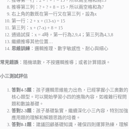
推導第一行：2 + ? + ? = 15，所以兩空格和為13
推導第三列：? + ? + 8 = 15，所以兩空格和為7
右上角的數既在第一行又在第三列，設為x
第一行：2 + x + (13-x) = 15
第三列：x + (7-x) + 8 = 15
通過試探：x = 4時，第一行為2,9,4；第三列為4,3,8
繼續推導其他位置…
思維訓練
：邏輯推理、數字敏感性、耐心與細心
常見錯誤
：隨機填數，不按邏輯推導；或者計算錯誤。
小三測試評估
答對4-5題
：孩子邏輯思維能力出色，已經掌握小三奧數的
核心題型。可以開始學習小四的進階內容，如複雜行程問
題和數論基礎。
答對2-3題
：孩子基礎紮實，繼續深化小三內容，特別加強
應用題的理解和解題思路的培養。
答對0-1題
：建議回顧基礎知識，確保四則運算熟練，理解