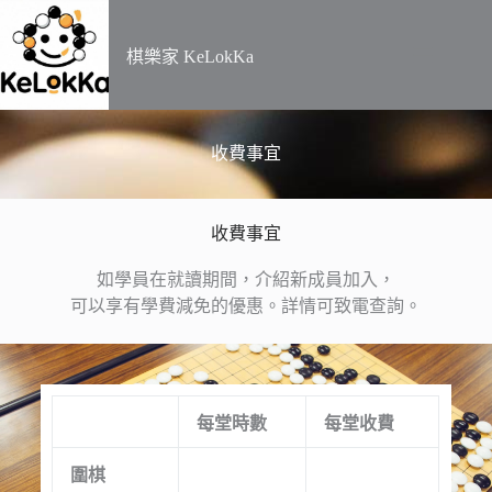
​棋樂家 KeLokKa
收費事宜
收費事宜
如學員在就讀期間，介紹新成員加入，
可以享有學費減免的優惠。詳情可致電查詢。
每堂時數
每堂收費
圍棋