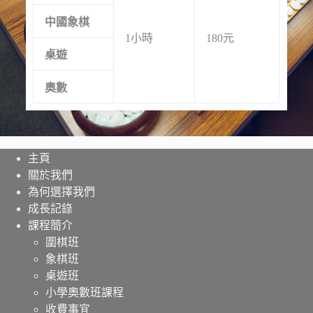
中國象棋
1小時
180元
桌遊
奧數
主頁
關於我們
為何選擇我們
成長記錄
課程簡介
圍棋班
象棋班
桌遊班
小學奧數班課程
收費事宜