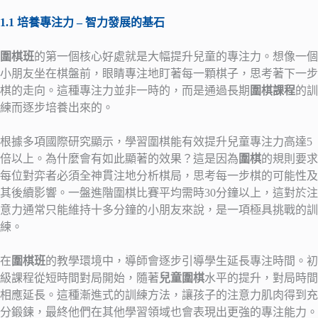
1.1 培養專注力 – 智力發展的基石
圍棋班
的第一個核心好處就是大幅提升兒童的專注力。想像一個
小朋友坐在棋盤前，眼睛專注地盯著每一顆棋子，思考著下一步
棋的走向。這種專注力並非一時的，而是通過長期
圍棋課程
的訓
練而逐步培養出來的。
根據多項國際研究顯示，學習圍棋能有效提升兒童專注力高達5
倍以上。為什麼會有如此顯著的效果？這是因為
圍棋
的規則要求
每位對弈者必須全神貫注地分析棋局，思考每一步棋的可能性及
其後續影響。一盤進階圍棋比賽平均需時30分鐘以上，這對於注
意力通常只能維持十多分鐘的小朋友來說，是一項極具挑戰的訓
練。
在
圍棋班
的教學環境中，導師會逐步引導學生延長專注時間。初
級課程從短時間對局開始，隨著
兒童圍棋
水平的提升，對局時間
相應延長。這種漸進式的訓練方法，讓孩子的注意力肌肉得到充
分鍛鍊，最終他們在其他學習領域也會表現出更強的專注能力。