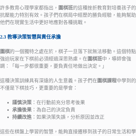
許多教育心理學家都指出，
圍棋班
的這種挫折教育對培養孩子的
抗壓能力特別有效。孩子們在棋局中經歷的勝負經驗，能夠幫助
他們在現實生活中更好地應對各種挑戰。
2.3 教導決策智慧與責任承擔
圍棋
的一個獨特之處在於，棋子一旦落下就無法移動。這個特點
強迫玩家在下棋前必須經過深思熟慮。在
圍棋班
中，導師會強
調：「每一步都很重要，要負責任地做出決定。」
這種決策訓練具有深遠的人生意義。孩子們在
圍棋課程
中學到的
不僅是下棋技巧，更重要的是學會：
謹慎決策
：在行動前充分思考後果
承擔後果
：為自己的決定負責
持續改進
：如果決策失誤，分析原因並改正
這些在棋盤上學習的智慧，能夠直接遷移到孩子的日常生活和學