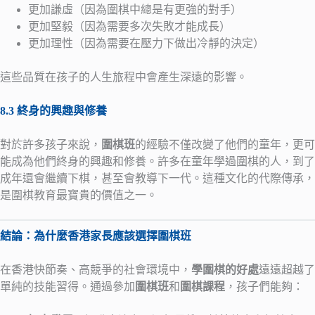
更加謙虛（因為圍棋中總是有更強的對手）
更加堅毅（因為需要多次失敗才能成長）
更加理性（因為需要在壓力下做出冷靜的決定）
這些品質在孩子的人生旅程中會產生深遠的影響。
8.3 終身的興趣與修養
對於許多孩子來說，
圍棋班
的經驗不僅改變了他們的童年，更可
能成為他們終身的興趣和修養。許多在童年學過圍棋的人，到了
成年還會繼續下棋，甚至會教導下一代。這種文化的代際傳承，
是圍棋教育最寶貴的價值之一。
結論：為什麼香港家長應該選擇圍棋班
在香港快節奏、高競爭的社會環境中，
學圍棋的好處
遠遠超越了
單純的技能習得。通過參加
圍棋班
和
圍棋課程
，孩子們能夠：