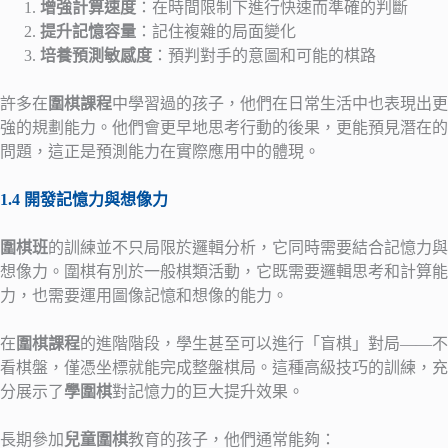
增強計算速度
：在時間限制下進行快速而準確的判斷
提升記憶容量
：記住複雜的局面變化
培養預測敏感度
：預判對手的意圖和可能的棋路
許多在
圍棋課程
中學習過的孩子，他們在日常生活中也表現出更
強的規劃能力。他們會更早地思考行動的後果，更能預見潛在的
問題，這正是預測能力在實際應用中的體現。
1.4 開發記憶力與想像力
圍棋班
的訓練並不只局限於邏輯分析，它同時需要結合記憶力與
想像力。圍棋有別於一般棋類活動，它既需要邏輯思考和計算能
力，也需要運用圖像記憶和想像的能力。
在
圍棋課程
的進階階段，學生甚至可以進行「盲棋」對局——不
看棋盤，僅憑坐標就能完成整盤棋局。這種高級技巧的訓練，充
分展示了
學圍棋
對記憶力的巨大提升效果。
長期參加
兒童圍棋
教育的孩子，他們通常能夠：