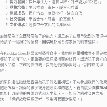
智力發展
：提升專注力、邏輯思維、計算能力和記憶力
品格培養
：學習禮儀、責任、誠實和尊重
情感成長
：提升情商、應對挫折、建立自信
社交發展
：學習合作、尊重、欣賞他人
文化傳承
：體驗中華文化的深厚底蘊
無論是為了全面發展孩子的能力，還是為了在競爭激烈的環境中
給孩子一個獨特的優勢，
圍棋班
都是香港家長的明智選擇。
在Kelokka Chess棋樂家棋藝教育中，我們相信
圍棋教育
不僅是教
導孩子如何下棋，更重要的是通過棋藝的修行，塑造孩子良好的
個人品格、正確的價值觀，提高他們的學習能力，訓練正向思
維。
如果你還在猶豫是否要為孩子報名
圍棋班
，不妨參加我們的免費
體驗課程。讓你的孩子親身體驗圍棋的魅力，親自感受
圍棋課程
能如何改變他的思維方式和人生態度。正如我們的教育理念所
說：「導師啟發另類思考，學生沉著面對逆境。」