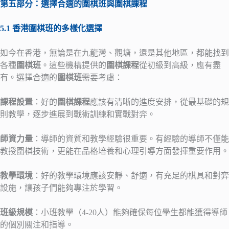
第五部分：選擇合適的圍棋班與圍棋課程
5.1 香港圍棋班的多樣化選擇
如今在香港，無論是在九龍灣、觀塘，還是其他地區，都能找到
各種
圍棋班
。這些機構提供的
圍棋課程
從初級到高級，應有盡
有。選擇合適的
圍棋班
需要考慮：
課程設置
：好的
圍棋課程
應該有清晰的進度安排，從最基礎的規
則教學，逐步進展到戰術訓練和實戰對弈。
師資力量
：導師的資質和教學經驗很重要。有經驗的導師不僅能
教授圍棋技術，更能在品格培養和心理引導方面發揮重要作用。
教學環境
：好的教學環境應該安靜、舒適，有充足的棋具和對弈
設施，讓孩子們能夠專注於學習。
班級規模
：小班教學（4-20人）能夠確保每位學生都能獲得導師
的個別關注和指導。