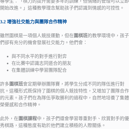
導學生：「棋力的提升需要多年的訓練，但情緒的管理可以立即
開始改進。」這種教學理念幫助孩子們認識到情感的可控性。
3.2 增強社交能力與團隊合作精神
雖然圍棋是一項個人競技運動，但在
圍棋班
的教學環境中，孩子
們卻有充分的機會發展社交能力。他們會：
與不同水平的對手進行對弈
在比賽中認識志同道合的朋友
在集體訓練中學習團隊配合
許多
圍棋班
會定期舉辦團隊賽，將學生分成不同的隊伍進行對
抗。這種形式既保持了圍棋的個人競技特性，又增加了團隊合作
的元素。孩子們在為隊伍爭取勝利的過程中，自然地培養了集體
榮譽感和合作精神。
此外，在
圍棋課程
中，孩子們還會學習尊重對手、欣賞對手的優
秀棋路，這種態度有助於他們建立積極的人際關係。