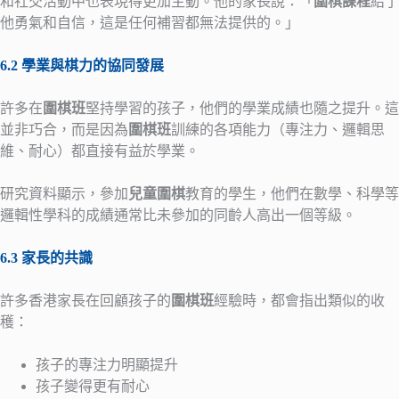
和社交活動中也表現得更加主動。他的家長說：「
圍棋課程
給了
他勇氣和自信，這是任何補習都無法提供的。」
6.2 學業與棋力的協同發展
許多在
圍棋班
堅持學習的孩子，他們的學業成績也隨之提升。這
並非巧合，而是因為
圍棋班
訓練的各項能力（專注力、邏輯思
維、耐心）都直接有益於學業。
研究資料顯示，參加
兒童圍棋
教育的學生，他們在數學、科學等
邏輯性學科的成績通常比未參加的同齡人高出一個等級。
6.3 家長的共識
許多香港家長在回顧孩子的
圍棋班
經驗時，都會指出類似的收
穫：
孩子的專注力明顯提升
孩子變得更有耐心