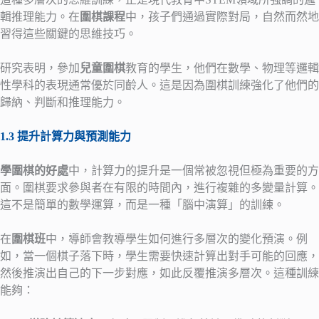
輯推理能力。在
圍棋課程
中，孩子們通過實際對局，自然而然地
習得這些關鍵的思維技巧。
研究表明，參加
兒童圍棋
教育的學生，他們在數學、物理等邏輯
性學科的表現通常優於同齡人。這是因為圍棋訓練強化了他們的
歸納、判斷和推理能力。
1.3 提升計算力與預測能力
學圍棋的好處
中，計算力的提升是一個常被忽視但極為重要的方
面。圍棋要求參與者在有限的時間內，進行複雜的多變量計算。
這不是簡單的數學運算，而是一種「腦中演算」的訓練。
在
圍棋班
中，導師會教導學生如何進行多層次的變化預演。例
如，當一個棋子落下時，學生需要快速計算出對手可能的回應，
然後推演出自己的下一步對應，如此反覆推演多層次。這種訓練
能夠：