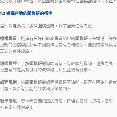
受失敗并從中學習？這些因素都會影響他在
圍棋課程
中的收益。
7.2 選擇合適的圍棋班的標準
當你決定為孩子選擇
圍棋班
時，以下因素值得考慮：
機構資質
：選擇有良好口碑和資質認證的
圍棋班
。在香港，許多
正規的圍棋學院都與中國圍棋協會有合作關係，他們的導師具有
正式的資格認證。
導師資歷
：了解
圍棋班
的導師背景。有經驗的導師不僅棋力高，
更重要的是具有良好的教學能力和兒童教育背景。
課程規劃
：詢問
圍棋班
的課程設置是否清晰，是否有明確的進度
目標，是否有定期的評估和反饋機制。
教學環境
：實地考察
圍棋班
的環境，確保它安靜、舒適、安全，
有充足的教學設施。