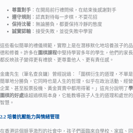
尊重對手
：在開局前行禮問候，在結束後感謝對手
遵守規則
：認真對待每一步棋，不耍花招
保持沈著
：無論勝負，都要保持冷靜的態度
誠實認輸
：接受失敗，並從失敗中學習
這些看似簡單的禮儀規範，實際上是在潛移默化地培養孩子的品
德和修養。許多在
圍棋課程
中堅持學習多年的學生，他們的家長
都反映孩子變得更有禮貌、更尊重他人、更有責任感。
金庸先生（筆名查良鏞）曾經說過：「圍棋衍生的道理，不單是
簡單地分勝負，它同時也是人生的哲理，似乎在政治活動、經營
企業、甚至股票投機、黃金買賣中都用得著。」這充分說明了
學
圍棋的好處
遠超過棋局本身，它能教導孩子人生的道理和處世的
智慧。
2.2 培養抗壓能力與情緒管理
在香港這個競爭激烈的社會中，孩子們面臨來自學校、家庭、同