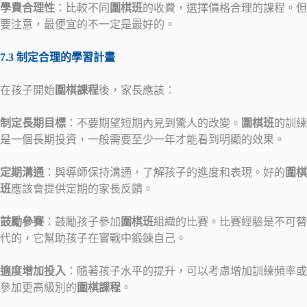
學費合理性
：比較不同
圍棋班
的收費，選擇價格合理的課程。但
要注意，最便宜的不一定是最好的。
7.3 制定合理的學習計畫
在孩子開始
圍棋課程
後，家長應該：
制定長期目標
：不要期望短期內見到驚人的改變。
圍棋班
的訓練
是一個長期投資，一般需要至少一年才能看到明顯的效果。
定期溝通
：與導師保持溝通，了解孩子的進度和表現。好的
圍棋
班
應該會提供定期的家長反饋。
鼓勵參賽
：鼓勵孩子參加
圍棋班
組織的比賽。比賽經驗是不可替
代的，它幫助孩子在實戰中鍛鍊自己。
適度增加投入
：隨著孩子水平的提升，可以考慮增加訓練頻率或
參加更高級別的
圍棋課程
。