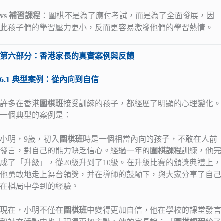
vs 補習課程
：圍棋不是為了應付考試，而是為了全面發展，因
此孩子們的學習壓力更小，反而更容易激發他們的學習熱情。
第六部分：香港家長的真實案例與反饋
6.1 典型案例：從內向到自信
許多在香港
圍棋班
接受訓練的孩子，都經歷了明顯的心理變化。
一個典型的案例是：
小明，9歲，初入
圍棋班
時是一個相當內向的孩子，不敢在人前
發言，對自己的能力缺乏信心。經過一年的
圍棋課程
訓練，他完
成了「升級」，從20級升到了10級。在升級比賽的頒獎典禮上，
他勇敢地走上舞台領獎，并在導師的鼓勵下，與大家分享了自己
在棋局中學到的經驗。
現在，小明不僅在
圍棋班
中變得更加自信，他在學校的課堂發言