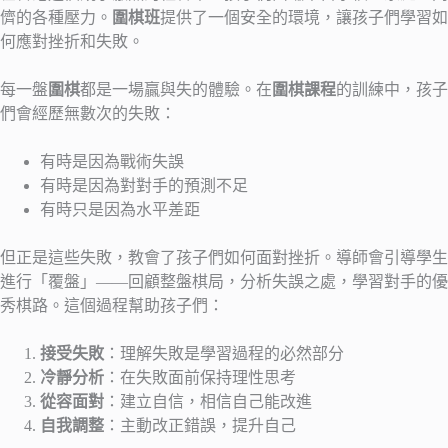
儕的各種壓力。
圍棋班
提供了一個安全的環境，讓孩子們學習如
何應對挫折和失敗。
每一盤
圍棋
都是一場贏與失的體驗。在
圍棋課程
的訓練中，孩子
們會經歷無數次的失敗：
有時是因為戰術失誤
有時是因為對對手的預測不足
有時只是因為水平差距
但正是這些失敗，教會了孩子們如何面對挫折。導師會引導學生
進行「覆盤」——回顧整盤棋局，分析失誤之處，學習對手的優
秀棋路。這個過程幫助孩子們：
接受失敗
：理解失敗是學習過程的必然部分
冷靜分析
：在失敗面前保持理性思考
從容面對
：建立自信，相信自己能改進
自我調整
：主動改正錯誤，提升自己