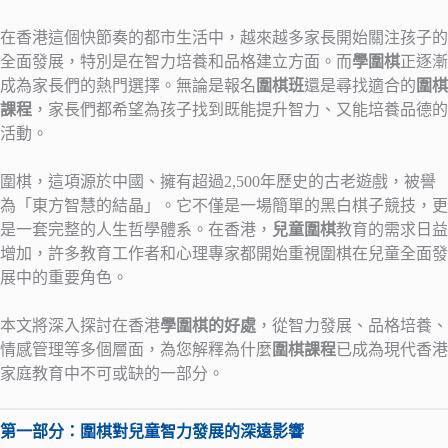
在香港這個快節奏的都市生活中，越來越多家長開始關注孩子的
全面發展，特別是在智力培養和品格建立方面。而
學圍棋
正逐漸
成為家長們的熱門選擇。無論是報名
圍棋班
還是尋找適合的
圍棋
課程
，家長們都希望為孩子找到既能提升智力、又能培養品德的
活動。
圍棋，這項源於中國、擁有超過2,500年歷史的古老遊戲，被譽
為「東方智慧的結晶」。它不僅是一場簡單的黑白棋子競技，更
是一套完整的人生哲學體系。在香港，
兒童圍棋
教育的需求日益
增加，許多教育工作者和心理專家都開始重視圍棋在兒童全面發
展中的重要角色。
本文將深入探討在香港
學圍棋的好處
，從智力發展、品格培養、
情感管理等多個層面，為您解釋為什麼
圍棋課程
已成為現代香港
家庭教育中不可或缺的一部分。
第一部分：圍棋對兒童智力發展的深遠影響