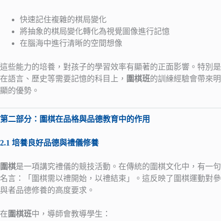
快速記住複雜的棋局變化
將抽象的棋局變化轉化為視覺圖像進行記憶
在腦海中進行清晰的空間想像
這些能力的培養，對孩子的學習效率有顯著的正面影響。特別是
在語言、歷史等需要記憶的科目上，
圍棋班
的訓練經驗會帶來明
顯的優勢。
第二部分：圍棋在品格與品德教育中的作用
2.1 培養良好品德與禮儀修養
圍棋
是一項講究禮儀的競技活動。在傳統的圍棋文化中，有一句
名言：「圍棋需以禮開始，以禮結束」。這反映了圍棋運動對參
與者品德修養的高度要求。
在
圍棋班
中，導師會教導學生：