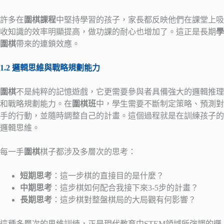
許多在
圍棋課程
中堅持學習的孩子，家長都反映他們在課堂上吸
收知識的效率明顯提高，做功課的耐心也增加了。這正是長期
學
圍棋
帶來的連鎖效應。
1.2 邏輯思維與戰略規劃能力
圍棋
不是純粹的記憶遊戲，它更需要參與者具備強大的邏輯推理
和戰略規劃能力。在
圍棋班
中，學生需要不斷制定策略、預測對
手的行動，並隨時調整自己的計畫。這個過程就是在訓練孩子的
邏輯思維。
每一手
圍棋
棋子都涉及多層次的思考：
短期思考
：這一步棋的直接目的是什麼？
中期思考
：這步棋如何配合我接下來3-5步的計畫？
長期思考
：這步棋對整盤棋局的大局觀有何影響？
這種多層次的思維訓練，正是現代教育中STEM領域所強調的邏